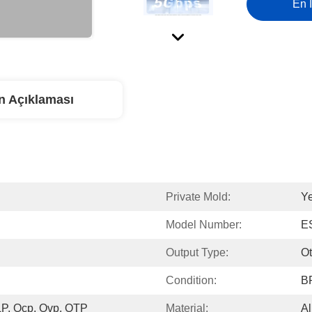
En İ
n Açıklaması
Private Mold:
Y
Model Number:
E
Output Type:
Ot
Condition:
B
OLP, Ocp, Ovp, OTP
Material:
Al