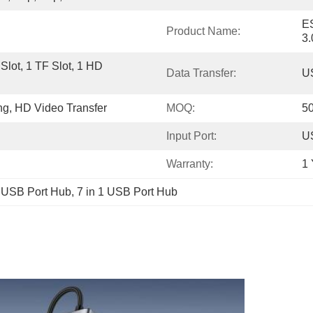
ES
Product Name:
3.
lot, 1 TF Slot, 1 HD 
Data Transfer:
US
ng, HD Video Transfer
MOQ:
5
Input Port:
U
Warranty:
1 
0 USB Port Hub
, 
7 in 1 USB Port Hub