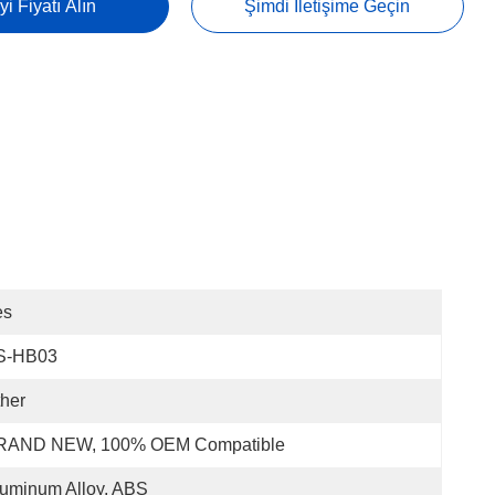
yi Fiyatı Alın
Şimdi Iletişime Geçin
es
S-HB03
her
RAND NEW, 100% OEM Compatible
uminum Alloy, ABS