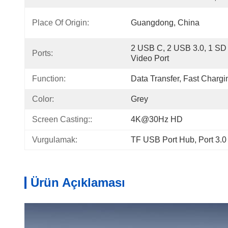
Place Of Origin:
Guangdong, China
2 USB C, 2 USB 3.0, 1 SD S
Ports:
Video Port
Function:
Data Transfer, Fast Chargi
Color:
Grey
Screen Casting::
4K@30Hz HD
Vurgulamak:
TF USB Port Hub
, 
Port 3.
Ürün Açıklaması