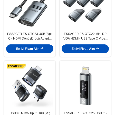
ESSAGER ES-OTG23 USB Type
ESSAGER ES-OTG22 Mini DP
C - HDMI Dönüştürücü Adaptör
VGA HDMI - USB Type C Video
Kablosu 8K@60Hz 4K@30Hz
Adaptörü 8K 4K 1080P 60Hz
30Hz
En İyi Fiyatı Alın
En İyi Fiyatı Alın
USB3.0 Mikro Tip C Hızlı Şarj
ESSAGER ES-OTG25 USB C -