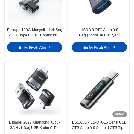
Essager 100W Manyetik Hızlı Şarj
USB 3.0 OTG Adaptörü
PD3.0 Type C OTG Dönüştürücü
Değiştiricisi 3A Hızlı Şarjı
Adaptör Veri Aktarımı
Destekleyen 5Gbps Tip C OTG
Adaptörü
En İyi Fiyatı Alın
En İyi Fiyatı Alın
video
Essager 2022 Xuankong Küçük
ESSAGER ES-OTG16 Serisi USB
3A Hızlı Şarj USB Kadın C Tipi
OTG Adaptörü Android OTG Tip C
Erkek OTG Adaptörü Çoklu
240w