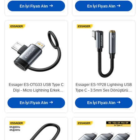
Cihazlar için USB 3.0 Adaptörü
En İyi Fiyatı Alın
En İyi Fiyatı Alın
Essager ES-OTG33 USB Type C
Essager ES-YP28 Lightning USB
Dişi - Micro Lightning Erkek
Type C - 3.5mm Ses Dönüştürücü
Dönüştürücü Adaptör
Adaptör Kablosu
En İyi Fiyatı Alın
En İyi Fiyatı Alın