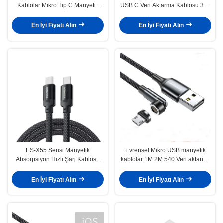
Kablolar Mikro Tip C Manyetik
USB C Veri Aktarma Kablosu 3 in
USB Kablo 3A
1 1M 2M C Tipi Cihazlar için
En İyi Fiyatı Alın
En İyi Fiyatı Alın
ES-X55 Serisi Manyetik
Evrensel Mikro USB manyetik
Absorpsiyon Hızlı Şarj Kablosu
kablolar 1M 2M 540 Veri aktarımı
USB C'den C Tipi Kablosu 100W
ile dönme
240W 1m
En İyi Fiyatı Alın
En İyi Fiyatı Alın