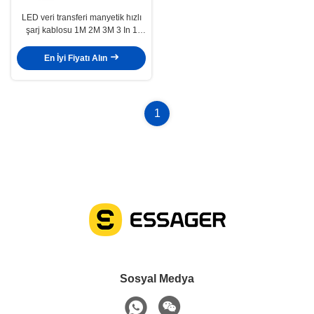
LED veri transferi manyetik hızlı
şarj kablosu 1M 2M 3M 3 In 1
Tüm mikro arayüz cihazları için
En İyi Fiyatı Alın
1
Sosyal Medya