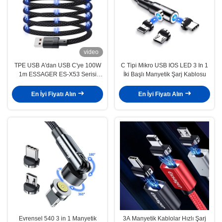
video
TPE USB A'dan USB C'ye 100W
C Tipi Mikro USB IOS LED 3 In 1
1m ESSAGER ES-X53 Serisi
İki Başlı Manyetik Şarj Kablosu
Manyetik Veri Kablosu
En İyi Fiyatı Alın
En İyi Fiyatı Alın
Evrensel 540 3 in 1 Manyetik
3A Manyetik Kablolar Hızlı Şarj