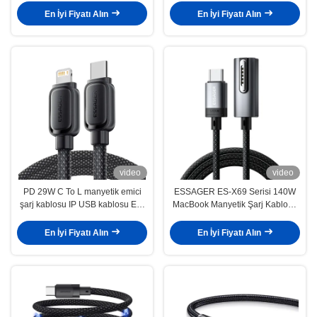
Serisi
En İyi Fiyatı Alın
En İyi Fiyatı Alın
video
video
PD 29W C To L manyetik emici
ESSAGER ES-X69 Serisi 140W
şarj kablosu IP USB kablosu ES-
MacBook Manyetik Şarj Kablosu
X56 Serisi
için USB C Kablosu
En İyi Fiyatı Alın
En İyi Fiyatı Alın