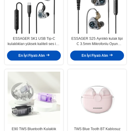
ESSAGER SK1 USB Tip-C
ESSAGER S25 Ayrılıklı kulak tipi
kulaklıkları yüksek kaliteli ses için
C 3.5mm Mikrofonlu Oyun
10mm Grafen Diyafragma Dahili
Kablolu Kulaklık
Ses Kartı ve Gürültü İptal
En İyi Fiyatı Alın
En İyi Fiyatı Alın
E90 TWS Bluetooth Kulaklık
TWS Blue Tooth BT Kablosuz