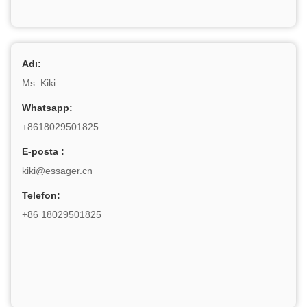
Adı:
Ms. Kiki
Whatsapp:
+8618029501825
E-posta :
kiki@essager.cn
Telefon:
+86 18029501825