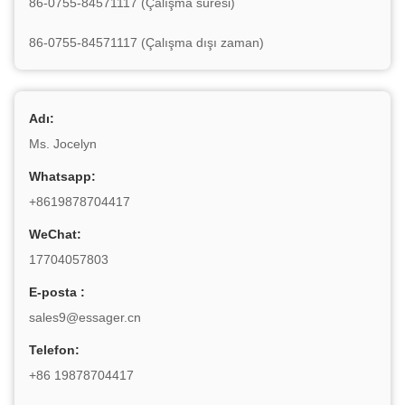
86-0755-84571117 (Çalışma süresi)
86-0755-84571117 (Çalışma dışı zaman)
Adı:
Ms. Jocelyn
Whatsapp:
+8619878704417
WeChat:
17704057803
E-posta :
sales9@essager.cn
Telefon:
+86 19878704417