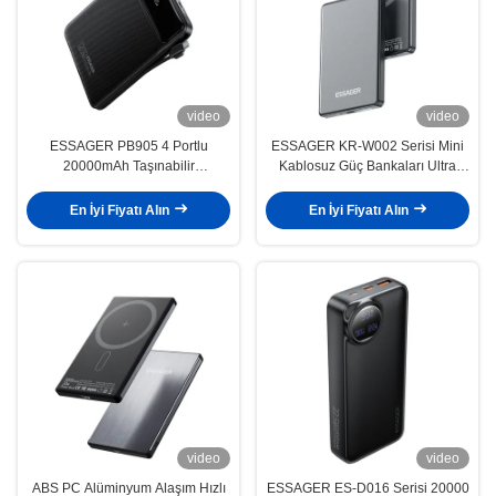
video
video
ESSAGER PB905 4 Portlu
ESSAGER KR-W002 Serisi Mini
20000mAh Taşınabilir
Kablosuz Güç Bankaları Ultra
Powerbank, Özel Kalıp ve TYPE-
İnce 5000mah
C Giriş Arayüzü
En İyi Fiyatı Alın
En İyi Fiyatı Alın
video
video
ABS PC Alüminyum Alaşım Hızlı
ESSAGER ES-D016 Serisi 20000