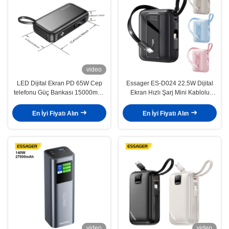
video
LED Dijital Ekran PD 65W Cep
Essager ES-D024 22.5W Dijital
telefonu Güç Bankası 15000mAh
Ekran Hızlı Şarj Mini Kablolu
Hızlı Pil Depolama
20000 Mah Güç Bankası
En İyi Fiyatı Alın
En İyi Fiyatı Alın
video
video