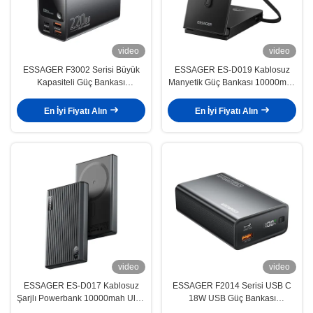
video
video
ESSAGER F3002 Serisi Büyük
ESSAGER ES-D019 Kablosuz
Kapasiteli Güç Bankası
Manyetik Güç Bankası 10000mah
27000mah Telefon için
Pil Bankası
En İyi Fiyatı Alın
En İyi Fiyatı Alın
video
video
ESSAGER ES-D017 Kablosuz
ESSAGER F2014 Serisi USB C
Şarjlı Powerbank 10000mah Ultra
18W USB Güç Bankası
İnce Hızlı Şarj
20000mah 65W Telefon için