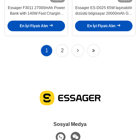
Essager F3011 27000mAh Power
Essager ES-D025 65W taşınabilir
Bank with 140W Fast Charging
dizüstü bilgisayar 20000mAh Güç
and LED Digital Display Portable
Bankası C Tipi Yıldırım Kabloları
Charger
ile
En İyi Fiyatı Alın
En İyi Fiyatı Alın
1
2
Sosyal Medya