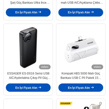
Şarj Güç Bankası Ultra İnce
mah USB A/C/Açıklama Çıktısı
Kablosuz 5000mah
LED Ekranlı Güç Bankaları
En İyi Fiyatı Alın
En İyi Fiyatı Alın
video
video
ESSAGER ES-D016 Serisi USB
Kompakt ABS 5000 Mah Güç
A/C/Aydınlatma Çıkışı Pil Güç
Bankası USB C Pil Paketi 15W
Bankası 10000mah
18W
En İyi Fiyatı Alın
En İyi Fiyatı Alın