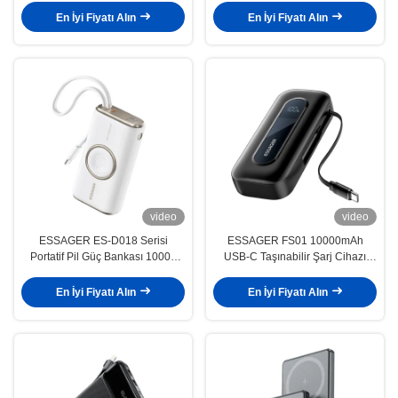
En İyi Fiyatı Alın
En İyi Fiyatı Alın
video
video
ESSAGER ES-D018 Serisi
ESSAGER FS01 10000mAh
Portatif Pil Güç Bankası 10000
USB-C Taşınabilir Şarj Cihazı
Mah
Powerbank Akrilik Tasarım 18W
USB-C Girişi
En İyi Fiyatı Alın
En İyi Fiyatı Alın