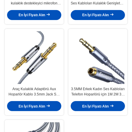
kulaklık destekleyici mikrofon
Ses Kabloları Kulaklık Genişletme
hoparlör
Kablosu Hazır Varlık
En İyi Fiyatı Alın
En İyi Fiyatı Alın
Araç Kulaklık Adaptörü Aux
3.5MM Erkek Kadın Ses Kabloları
Hoparlör Kablo 3.5mm Jack Ses
Telefon Hoparlörü için 1M 2M 3M
Kabloları Samsun için Erkek Jack
5M Genişletilmiş
To Jack
En İyi Fiyatı Alın
En İyi Fiyatı Alın