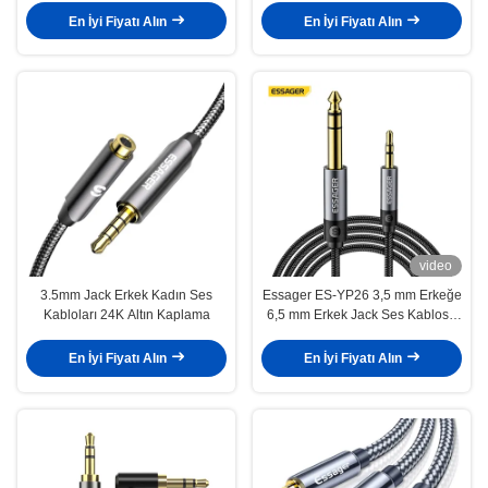
En İyi Fiyatı Alın
En İyi Fiyatı Alın
video
3.5mm Jack Erkek Kadın Ses
Essager ES-YP26 3,5 mm Erkeğe
Kabloları 24K Altın Kaplama
6,5 mm Erkek Jack Ses Kablosu
Hoparlörler için Güçlendirici Gitar
Karıştırıcı
En İyi Fiyatı Alın
En İyi Fiyatı Alın