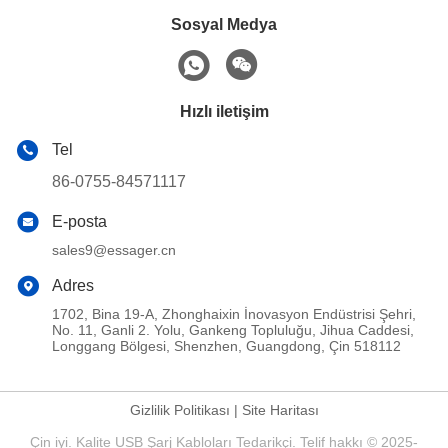
Sosyal Medya
Hızlı iletişim
Tel
86-0755-84571117
E-posta
sales9@essager.cn
Adres
1702, Bina 19-A, Zhonghaixin İnovasyon Endüstrisi Şehri,
No. 11, Ganli 2. Yolu, Gankeng Topluluğu, Jihua Caddesi,
Longgang Bölgesi, Shenzhen, Guangdong, Çin 518112
Gizlilik Politikası
|
Site Haritası
Çin iyi. Kalite USB Şarj Kabloları Tedarikçi. Telif hakkı © 2025-