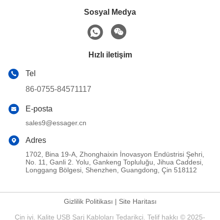
Sosyal Medya
Hızlı iletişim
Tel
86-0755-84571117
E-posta
sales9@essager.cn
Adres
1702, Bina 19-A, Zhonghaixin İnovasyon Endüstrisi Şehri,
No. 11, Ganli 2. Yolu, Gankeng Topluluğu, Jihua Caddesi,
Longgang Bölgesi, Shenzhen, Guangdong, Çin 518112
Gizlilik Politikası
|
Site Haritası
Çin iyi. Kalite USB Şarj Kabloları Tedarikçi. Telif hakkı © 2025-