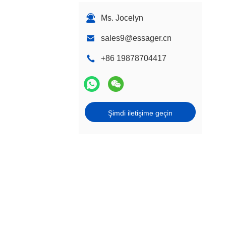
Ms. Jocelyn
sales9@essager.cn
+86 19878704417
Şimdi iletişime geçin