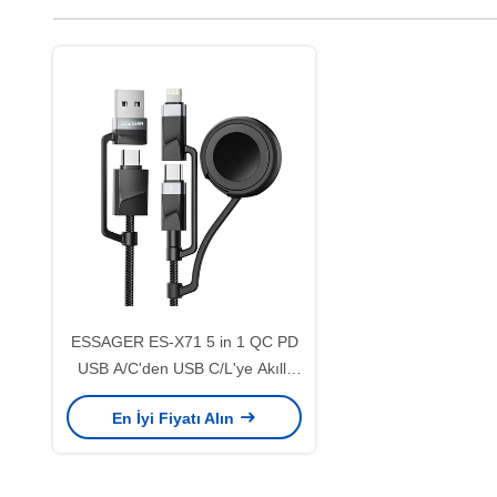
ESSAGER ES-X71 5 in 1 QC PD
USB A/C'den USB C/L'ye Akıllı
Saat Şarj Veri Kablosu
En İyi Fiyatı Alın