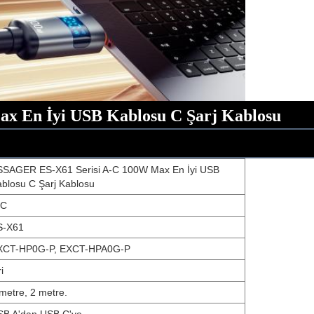
x En İyi USB Kablosu C Şarj Kablosu
SSAGER ES-X61 Serisi A-C 100W Max En İyi USB
blosu C Şarj Kablosu
-C
S-X61
XCT-HP0G-P, EXCT-HPA0G-P
i
metre, 2 metre.