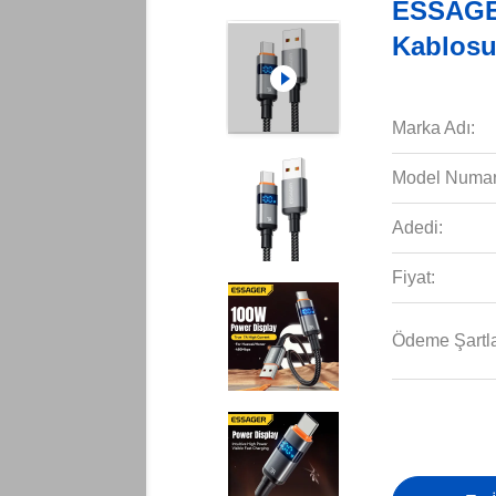
ESSAGER
Kablos
Marka Adı:
Model Numar
Adedi:
Fiyat:
Ödeme Şartla