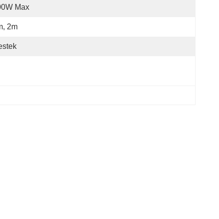
00W Max
m, 2m
estek