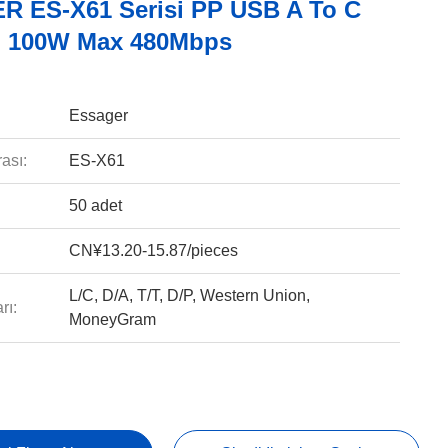
 ES-X61 Serisi PP USB A To C
u 100W Max 480Mbps
Essager
ası:
ES-X61
50 adet
CN¥13.20-15.87/pieces
L/C, D/A, T/T, D/P, Western Union,
rı:
MoneyGram