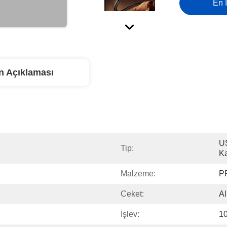
En İ
n Açıklaması
US
Tip:
K
Malzeme:
P
Ceket:
Al
İşlev:
1