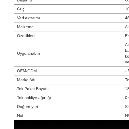
Bağlantı
U
Güç
10
Veri aktarımı
4
Malzeme
Al
Özellikleri
En
Ak
ba
Uygulanabilir
ko
ve
OEM/ODM
- 
Marka Adı
Te
Tek Paket Boyutu
1
Tek nakliye ağırlığı
0.
Doğum yeri
S
Not:
N