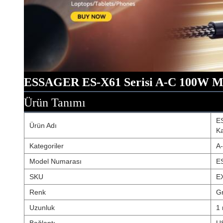
ESSAGER ES-X61 Serisi A-C 100W Ma
Ürün Tanımı
E
Ürün Adı
Ka
Kategoriler
A
Model Numarası
E
SKU
E
Renk
Gr
Uzunluk
1 