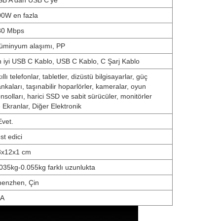
SB A'dan USB C'ye
0W en fazla
80 Mbps
üminyum alaşımı, PP
 iyi USB C Kablo, USB C Kablo, C Şarj Kablo
ıllı telefonlar, tabletler, dizüstü bilgisayarlar, güç
nkaları, taşınabilir hoparlörler, kameralar, oyun
nsolları, harici SSD ve sabit sürücüler, monitörler
 Ekranlar, Diğer Elektronik
Evet.
st edici
8x12x1 cm
035kg-0.055kg farklı uzunlukta
henzhen, Çin
/A