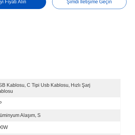
yi Fiyatı Alın
Şimdi Iletişime Geçin
B Kablosu, C Tipi Usb Kablosu, Hızlı Şarj 
ablosu
P
üminyum Alaşım, S
00W