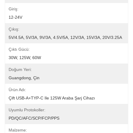
Giriş:
12-24V
Çıkış:
5V/4.5A, 5V/3A, 9V/3A, 4.5V/5A, 12V/3A, 15V/3A, 20V/3.25A
Çıktı Gücü:
30W, 125W, 60W
Doğum Yeri:
Guangdong, Çin
Ürün Adı:
Çift USB-A+TYP-C Ile 125W Araba Şarj Cihazı
Uyumlu Protokoller:
PD/QC/AFC/SCP/FCP/PPS
Malzeme: