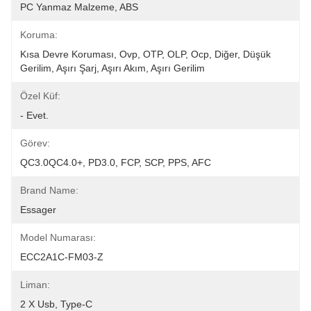
PC Yanmaz Malzeme, ABS
Koruma:
Kısa Devre Koruması, Ovp, OTP, OLP, Ocp, Diğer, Düşük 
Gerilim, Aşırı Şarj, Aşırı Akım, Aşırı Gerilim
Özel Küf:
- Evet.
Görev:
QC3.0QC4.0+, PD3.0, FCP, SCP, PPS, AFC
Brand Name:
Essager
Model Numarası:
ECC2A1C-FM03-Z
Liman:
2 X Usb, Type-C