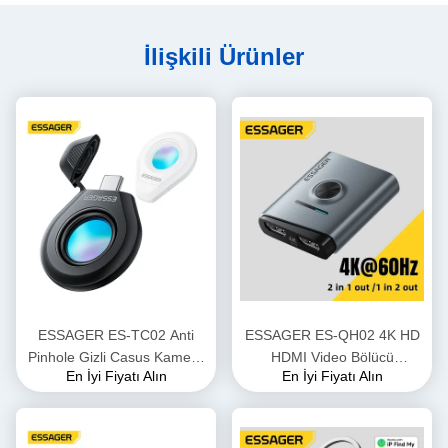
İlişkili Ürünler
ESSAGER ES-TC02 Anti
ESSAGER ES-QH02 4K HD
Pinhole Gizli Casus Kamera
HDMI Video Bölücü
En İyi Fiyatı Alın
En İyi Fiyatı Alın
Dedektörü USB Tipi C
Değiştiricileri 1 in 2 Out 2
Way