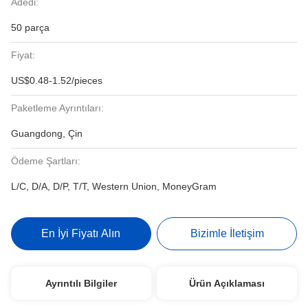
Adedi:
50 parça
Fiyat:
US$0.48-1.52/pieces
Paketleme Ayrıntıları:
Guangdong, Çin
Ödeme Şartları:
L/C, D/A, D/P, T/T, Western Union, MoneyGram
En İyi Fiyatı Alın
Bizimle İletişim
Ayrıntılı Bilgiler
Ürün Açıklaması