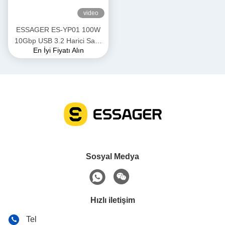
video
ESSAGER ES-YP01 100W
10Gbp USB 3.2 Harici Sabit
En İyi Fiyatı Alın
Disk Alüminyum Type C
Manyetik Nvme 2230 M.2
SSD HDD Kutusu
Sosyal Medya
Hızlı iletişim
Tel