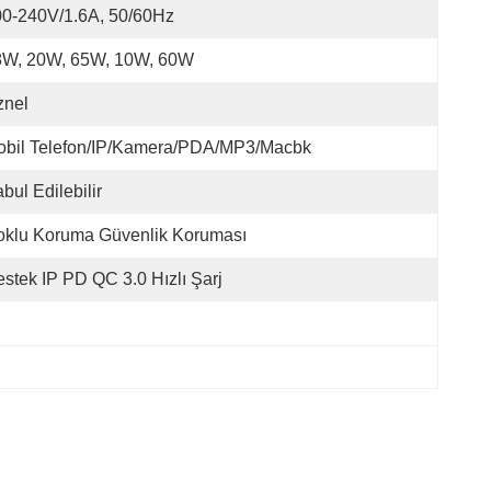
0-240V/1.6A, 50/60Hz
8W, 20W, 65W, 10W, 60W
znel
obil Telefon/IP/Kamera/PDA/MP3/Macbk
bul Edilebilir
oklu Koruma Güvenlik Koruması
stek IP PD QC 3.0 Hızlı Şarj