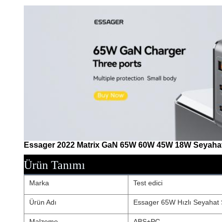
Essager 2022 Matrix GaN 65W 60W 45W 18W Seyahat şa
Ürün Tanımı
Marka
Test edici
Ürün Adı
Essager 65W Hızlı Seyahat Ş
Malzeme
ABS+PC