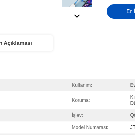
En İ
n Açıklaması
Kullanım:
Ev
Kı
Koruma:
Dü
İşlev:
Q
Model Numarası:
J