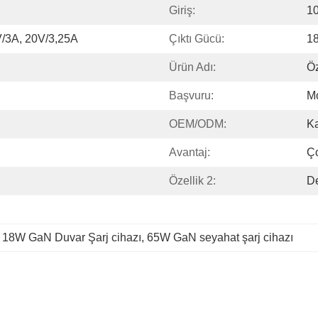
Giriş:
10
V/3A, 20V/3,25A
Çıktı Gücü:
1
Ürün Adı:
Ö
Başvuru:
M
OEM/ODM:
Ka
Avantaj:
Ç
Özellik 2:
De
 
18W GaN Duvar Şarj cihazı
, 
65W GaN seyahat şarj cihazı