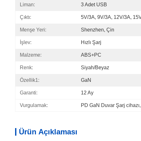
Liman:
3 Adet USB
Çıktı:
5V/3A, 9V/3A, 12V/3A, 15
Menşe Yeri:
Shenzhen, Çin
İşlev:
Hızlı Şarj
Malzeme:
ABS+PC
Renk:
Siyah/beyaz
Özellik1:
GaN
Garanti:
12 Ay
Vurgulamak:
PD GaN Duvar Şarj cihazı
,
Ürün Açıklaması