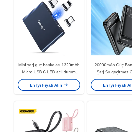
Mini şarj güç bankaları 1320mAh
20000mAh Güç Bank
Micro USB C LED acil durum
Şarj Su geçirmez
manyetik güç bankaları
Sertifikalı
En İyi Fiyatı Alın
En İyi Fiyatı A