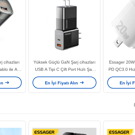
 cihazları
Yüksek Güçlü GaN Şarj cihazları
Essager 20W
ablo ile AB
USB A Tipi C Çift Port Hızlı Şarj
PD QC3.0 Hızl
PD Duvar Şarj cihazı 33W
Cihazı iPhon
lın
En İyi Fiyatı Alın
En İyi F