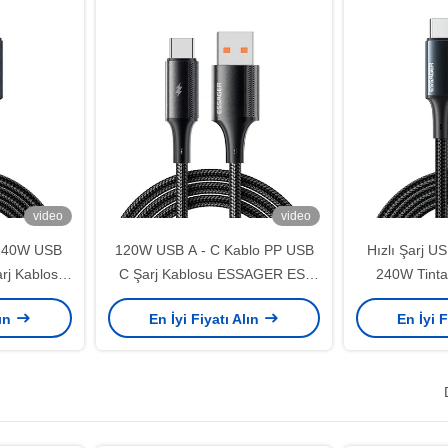
video
video
240W USB
120W USB A - C Kablo PP USB
Hızlı Şarj U
rj Kablosu
C Şarj Kablosu ESSAGER ES-
240W Tintal
örgü
X45
lın
En İyi Fiyatı Alın
En İyi F