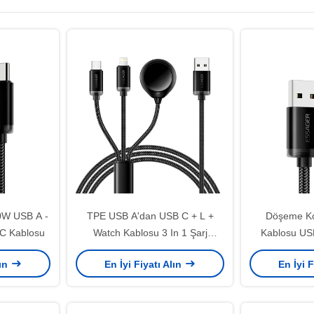
W USB A -
TPE USB A'dan USB C + L +
Döşeme K
 C Kablosu
Watch Kablosu 3 In 1 Şarj
Kablosu US
Kablosu 3A ES-X60 Serisi
60W 
lın
En İyi Fiyatı Alın
En İyi F