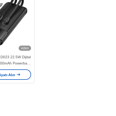
video
023 22.5W Dijital
0000mAh Powerbank
ablolu)
iyatı Alın