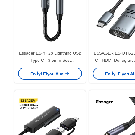
Essager ES-YP28 Lightning USB
ESSAGER ES-OTG23
Type C - 3.5mm Ses
C - HDMI Dönüştürü
Dönüştürücü Adaptör Kablosu
Kablosu 8K@60Hz
En İyi Fiyatı Alın
En İyi Fiyatı A