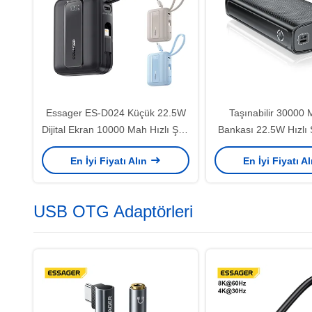
Essager ES-D024 Küçük 22.5W
Taşınabilir 30000
Dijital Ekran 10000 Mah Hızlı Şarj
Bankası 22.5W Hızlı Ş
Powerbank Dahili Kablolu
Çıkışı Deste
En İyi Fiyatı Alın
En İyi Fiyatı A
USB OTG Adaptörleri