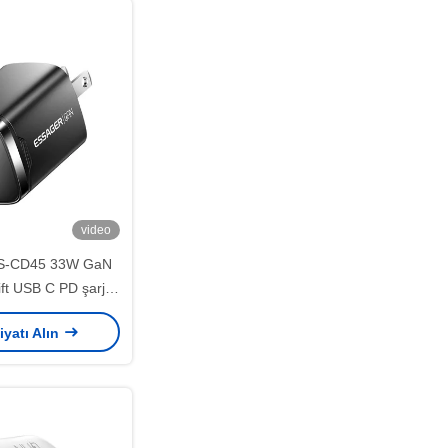
video
S-CD45 33W GaN
çift USB C PD şarj
cihazı
iyatı Alın