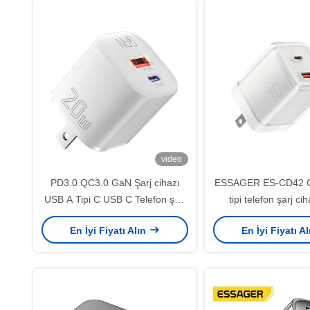
video
PD3.0 QC3.0 GaN Şarj cihazı
ESSAGER ES-CD42 
USB A Tipi C USB C Telefon şarj
tipi telefon şarj c
cihazı 20W ES-CD31 Serisi
En İyi Fiyatı Alın
En İyi Fiyatı A