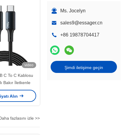
Ms. Jocelyn
sales9@essager.cn
+86 19878704417
video
Şimdi iletişime geçin
SB C To C Kablosu
ı Bakır İletkenle
iyatı Alın
Daha fazlasını izle >>