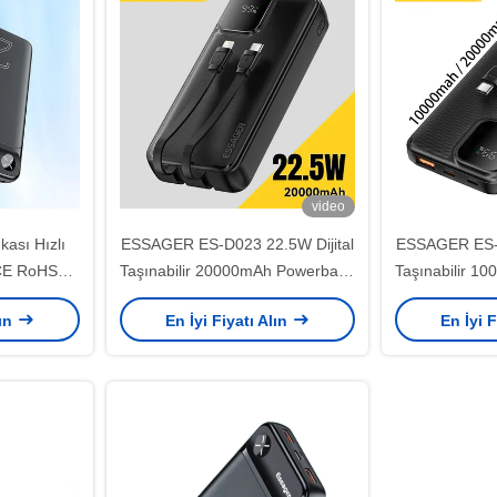
video
ası Hızlı
ESSAGER ES-D023 22.5W Dijital
ESSAGER ES-D
 CE RoHS
Taşınabilir 20000mAh Powerbank
Taşınabilir 1
(Kablolu)
(K
lın
En İyi Fiyatı Alın
En İyi F