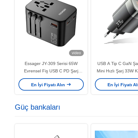
video
Essager JY-309 Serisi 65W
USB A Tip C GaN Şarj
Evrensel Fiş USB C PD Şarj
Mini Hızlı Şarj 33W K
Cihazı
Standartı
En İyi Fiyatı Alın
En İyi Fiyatı A
Güç bankaları