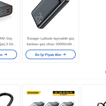
 MAh Güç
Essager Latitude taşınabilir güç
arj 3 Giriş
bankası şarj cihazı 20000mAh 3
kle
çıkış 2 giriş
lın
En İyi Fiyatı Alın