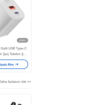
video
 GaN USB Type-C
ı Şarj Telefon Şarj
e Huawei Samsung
iyatı Alın
İçin
Daha fazlasını izle >>