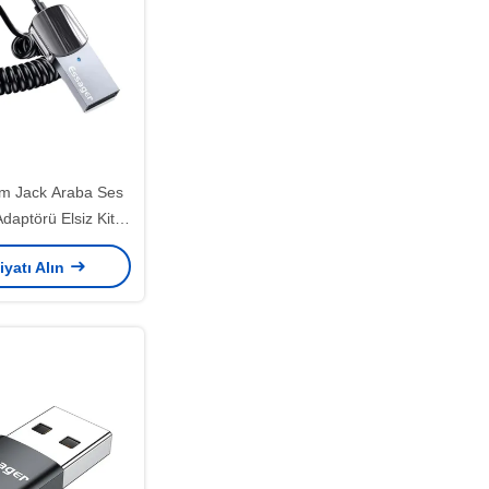
m Jack Araba Ses
Adaptörü Elsiz Kit
.0 BT Göndericisi
iyatı Alın