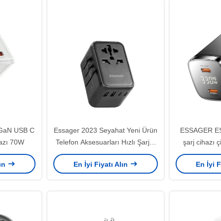
GaN USB C
Essager 2023 Seyahat Yeni Ürün
ESSAGER E
ihazı 70W
Telefon Aksesuarları Hızlı Şarj 3
şarj cihazı 
USB-C 2 USB-A Taşınabilir
lın
En İyi Fiyatı Alın
En İyi F
Seyahat 65w Şarj