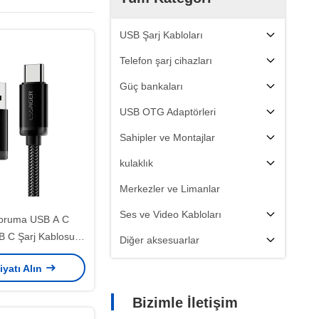
USB Şarj Kabloları
Telefon şarj cihazları
Güç bankaları
USB OTG Adaptörleri
Sahipler ve Montajlar
kulaklık
Merkezler ve Limanlar
Ses ve Video Kabloları
oruma USB A C
B C Şarj Kablosu
Diğer aksesuarlar
1m 2m 3m
iyatı Alın
Bizimle İletişim