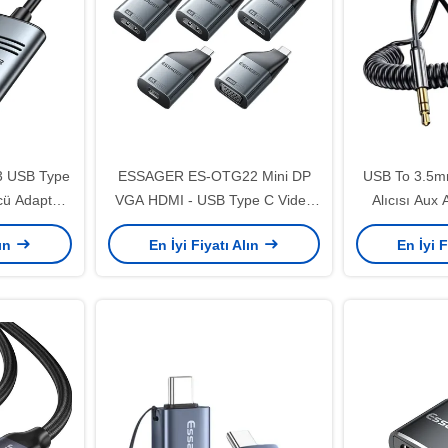
 USB Type
ESSAGER ES-OTG22 Mini DP
USB To 3.5m
cü Adaptör
VGA HDMI - USB Type C Video
Alıcısı Aux 
 4K@30Hz
Adaptörü 8K 4K 1080P 60Hz
Bluetooth 5
lın
En İyi Fiyatı Alın
En İyi F
30Hz