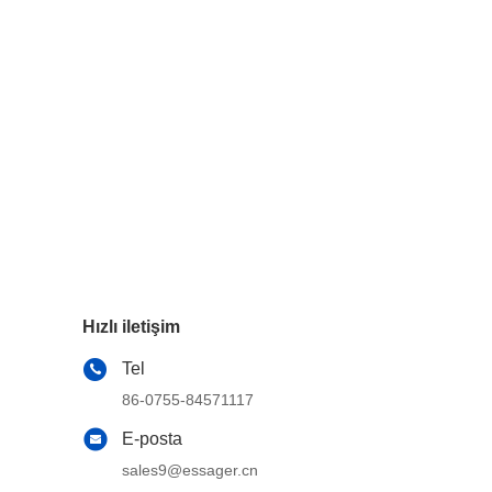
Hızlı iletişim
Tel
86-0755-84571117
E-posta
sales9@essager.cn