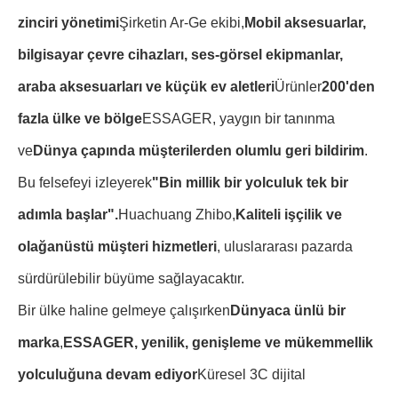
zinciri yönetimi
Şirketin Ar-Ge ekibi,
Mobil aksesuarlar,
bilgisayar çevre cihazları, ses-görsel ekipmanlar,
araba aksesuarları ve küçük ev aletleri
Ürünler
200'den
fazla ülke ve bölge
ESSAGER, yaygın bir tanınma
ve
Dünya çapında müşterilerden olumlu geri bildirim
.
Bu felsefeyi izleyerek
"Bin millik bir yolculuk tek bir
adımla başlar".
Huachuang Zhibo,
Kaliteli işçilik ve
olağanüstü müşteri hizmetleri
, uluslararası pazarda
sürdürülebilir büyüme sağlayacaktır.
Bir ülke haline gelmeye çalışırken
Dünyaca ünlü bir
marka
,
ESSAGER, yenilik, genişleme ve mükemmellik
yolculuğuna devam ediyor
Küresel 3C dijital