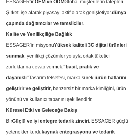
ESSAGER'ın
OEM ve ODM
Global müşterilerin talepleri.
Şirket, işe alarak piyasayı aktif olarak genişletiyor.
dünya
çapında dağıtımcılar ve temsilciler
.
Kalite ve Yenilikçiliğe Bağlılık
ESSAGER'in misyonu
Yüksek kaliteli 3C dijital ürünleri
sunmak
, yenilikçi çözümler yoluyla ortak tüketici
zorluklarına cevap vermek.
"basit, pratik ve
dayanıklı"
Tasarım felsefesi, marka sürekli
ürün hatlarını
geliştirir ve geliştirir
, benzersiz bir marka kimliğini, ürün
yönünü ve kullanıcı tabanını şekillendirir.
Küresel Etki ve Geleceğe Bakış
Bir
Güçlü ve iyi entegre tedarik zinciri
, ESSAGER güçlü
yetenekler kurdu
kaynak entegrasyonu ve tedarik