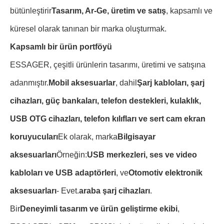
bütünleştirir
Tasarım, Ar-Ge, üretim ve satış
, kapsamlı ve
küresel olarak tanınan bir marka oluşturmak.
Kapsamlı bir ürün portföyü
ESSAGER, çeşitli ürünlerin tasarımı, üretimi ve satışına
adanmıştır.
Mobil aksesuarlar
, dahil
Şarj kabloları, şarj
cihazları, güç bankaları, telefon destekleri, kulaklık,
USB OTG cihazları, telefon kılıfları ve sert cam ekran
koruyucuları
Ek olarak, marka
Bilgisayar
aksesuarları
Örneğin:
USB merkezleri, ses ve video
kabloları ve USB adaptörleri
, ve
Otomotiv elektronik
aksesuarları
- Evet.
araba şarj cihazları
.
Bir
Deneyimli tasarım ve ürün geliştirme ekibi
,